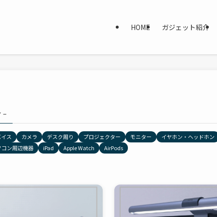
HOME
ガジェット紹介
 –
バイス
カメラ
デスク周り
プロジェクター
モニター
イヤホン・ヘッドホン
ソコン周辺機器
iPad
Apple Watch
AirPods