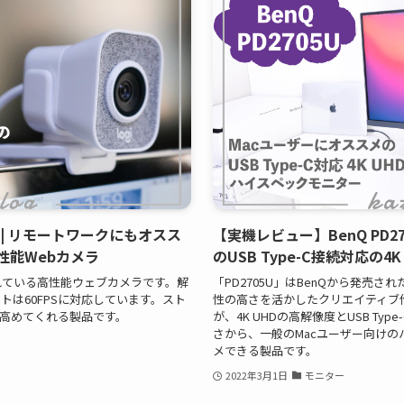
 | リモートワークにもオスス
【実機レビュー】BenQ PD27
性能Webカメラ
のUSB Type-C接続対応の
れている高性能ウェブカメラです。解
「PD2705U」はBenQから発売
ートは60FPSに対応しています。スト
性の高さを活かしたクリエイティブ
高めてくれる製品です。
が、4K UHDの高解像度とUSB T
さから、一般のMacユーザー向け
メできる製品です。
2022年3月1日
モニター