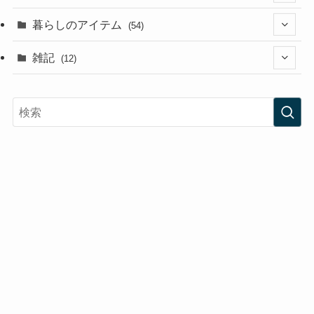
(3)
暮らしのアイテム
(54)
(3)
(9)
雑記
(12)
(10)
(11)
(2)
(3)
(6)
(2)
(2)
(3)
(1)
(35)
(20)
(6)
(15)
(25)
(16)
(28)