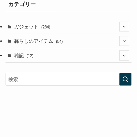
カテゴリー
ガジェット
(284)
(3)
暮らしのアイテム
(54)
(3)
(9)
雑記
(12)
(10)
(11)
(2)
(3)
(6)
(2)
(2)
(3)
(1)
(35)
(20)
(6)
(15)
(25)