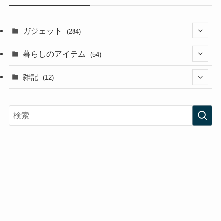
ガジェット
(284)
(3)
暮らしのアイテム
(54)
(3)
(9)
雑記
(12)
(10)
(11)
(2)
(3)
(6)
(2)
(2)
(3)
(1)
(35)
(20)
(6)
(15)
(25)