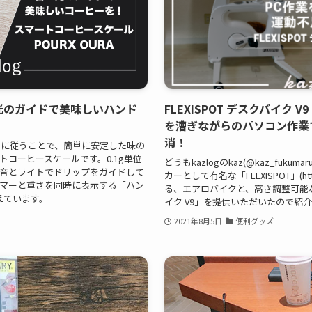
|音と光のガイドで美味しいハンド
FLEXISPOT デスクバイク 
を漕ぎながらのパソコン作業
消！
イドに従うことで、簡単に安定した味の
コーヒースケールです。0.1g単位
どうもkazlogのkaz(@kaz_fuk
音とライトでドリップをガイドして
カーとして有名な「FLEXISPOT」(https
マーと重さを同時に表示する「ハン
る、エアロバイクと、高さ調整可能
えています。
イク V9」を提供いただいたので紹介し
2021年8月5日
便利グッズ