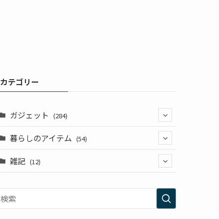
カテゴリー
ガジェット
(284)
暮らしのアイテム
(3)
(54)
(3)
雑記
(9)
(12)
(10)
(11)
(2)
(3)
(6)
(2)