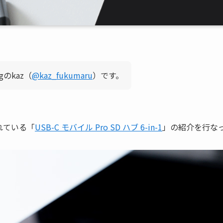
gのkaz（
@kaz_fukumaru
）です。
されている「
USB-C モバイル Pro SD ハブ 6-in-1
」の紹介を行な