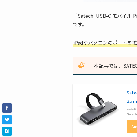
「Satechi USB-C モバイル
です。
iPadやパソコンのポート
本記事では、SAT
Sate
3.5
created 
Satech
Am