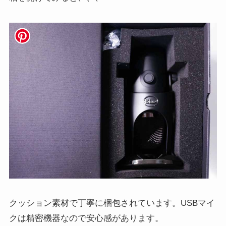
出力電力（RMS）
72mWrms（各チャン
ネル）
S/N比
100dB
システム最低必要条
PC-Windows 10以降
件
Mac-macOS 10.13以
降
USBポー
ト-1.1/2.0/3.0
カラー
ブラックアウト
クッション素材で丁寧に梱包されています。USBマイ
クは精密機器なので安心感があります。