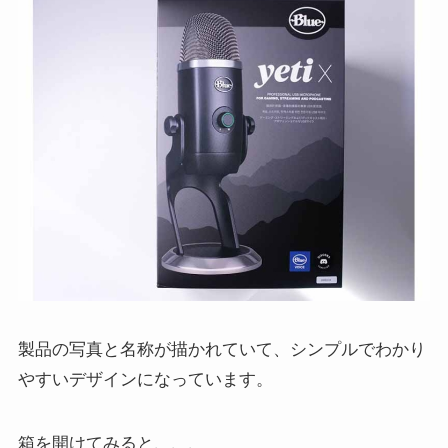
電源条件/消費電力
62mA-203mA
サンプリング/ビット
48kHz、24-bit
レート
カプセル
Blue独自開発の14ミ
リコンデンサーカプ
セル4基
指向特性：
単一指向性、無指向
性、双指向性、ステ
レオ
周波数特性
20Hz-20kHz
製品の写真と名称が描かれていて、シンプルでわかり
最大SPL
122dB
やすいデザインになっています。
インピーダンス
最小13Ω、定格16Ω
箱を開けてみると、、、