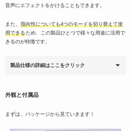
音声にエフェクトをかけることもできます。
また、
指向性についても4つのモードを切り替えて使
用できる
ため、この製品ひとつで様々な用途に活用で
きるのが特徴です。
製品仕様の詳細はここをクリック
寸法（スタンド装着
11cm × 12.2cm
×
時）
28.9cm
外観と付属品
重量（マイクとスタ
1280g
ンド）
まずは、パッケージから見ていきます！
重量（マイクのみ）
519g