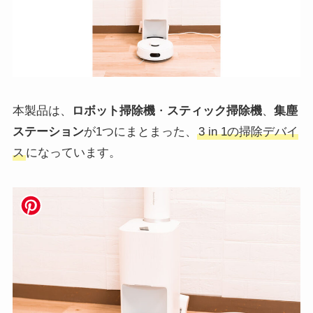
本製品は、
ロボット掃除機
・
スティック掃除機
、
集塵
ステーション
が1つにまとまった、
3 in 1の掃除デバイ
ス
になっています。