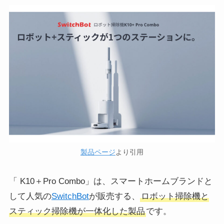
製品ページ
より引用
「 K10＋Pro Combo」は、スマートホームブランドと
して人気の
SwitchBot
が販売する、
ロボット掃除機と
スティック掃除機が一体化した製品
です。