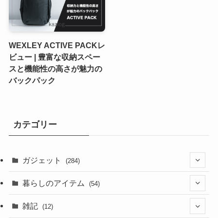
WEXLEY ACTIVE PACKレ
ビュー | 豊富な収納スペー
スと機能性の高さが魅力の
バックパック
カテゴリー
ガジェット
(284)
(3)
暮らしのアイテム
(54)
(3)
(9)
雑記
(12)