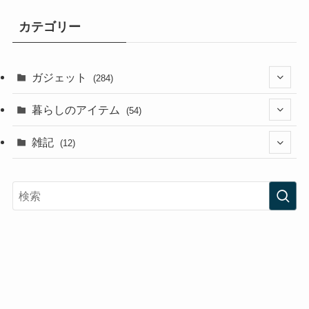
カテゴリー
ガジェット
(284)
(3)
暮らしのアイテム
(54)
(3)
(9)
雑記
(12)
(10)
(11)
(2)
(3)
(6)
(2)
(2)
(3)
(1)
(35)
(20)
(6)
(15)