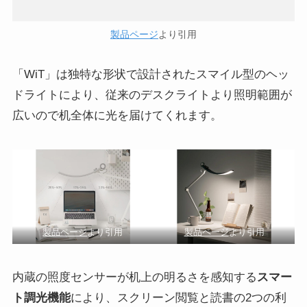
製品ページ
より引用
「WiT」は独特な形状で設計されたスマイル型のヘッ
ドライトにより、従来のデスクライトより照明範囲が
広いので机全体に光を届けてくれます。
製品ページ
より引用
製品ページ
より引用
内蔵の照度センサーが机上の明るさを感知する
スマー
ト調光機能
により、スクリーン閲覧と読書の2つの利